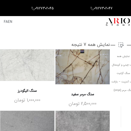
09127302045
09127302047
FA
EN
نمایش همه 7 نتیجه
نمایش همه
 چینی و کریستال
سنگ گرانیت
آندزیت – بازالت
سنگ الیگودرز
 مرمر (onyx)
سنگ مرمر سفید
1,000,000
تومان
2,500,000
تومان