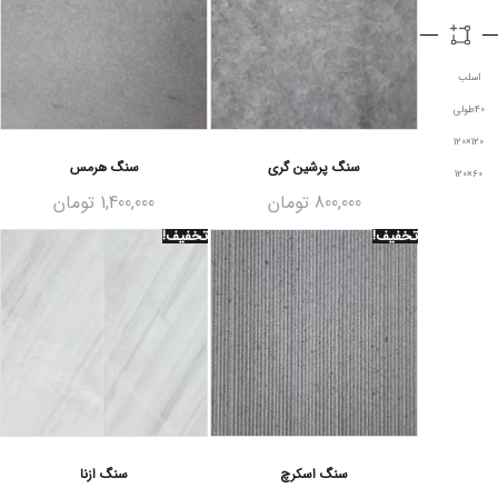
اسلب
40طولی
120×120
سنگ پرشین گری
سنگ هرمس
60×120
800,000
تومان
1,400,000
تومان
تخفیف!
تخفیف!
سنگ اسکرچ
سنگ ازنا