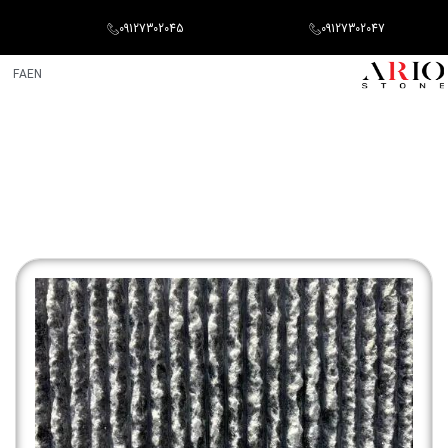
09127302045
09127302047
FA
EN