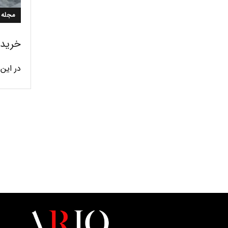
مجله 
خرید
در این