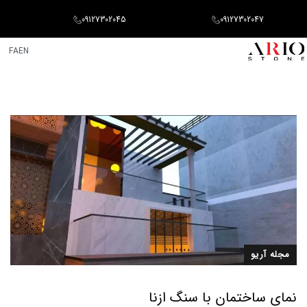
09127302045
09127302047
FA
EN
مجله آریو
نمای ساختمان با سنگ ازنا