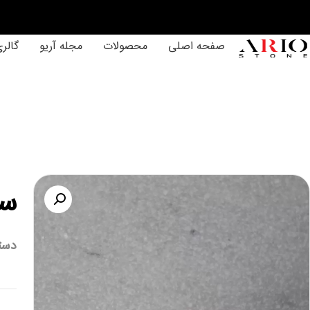
صفحه اصلی
محصولات
مجله آریو
گالر
س
دست