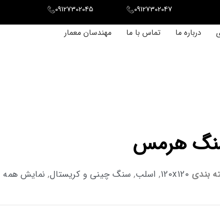
09127302045
09127302047
ی
درباره ما
تماس با ما
مهندسان معمار
نگ هرمس
ه بندی
120x120
,
اسلب
,
سنگ چینی و کریستال
,
نمایش همه